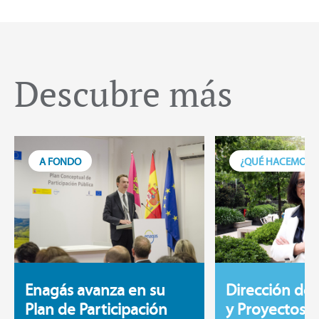
Descubre más
A FONDO
¿QUÉ HACEMOS 
Enagás avanza en su
Dirección de 
Plan de Participación
y Proyectos, 